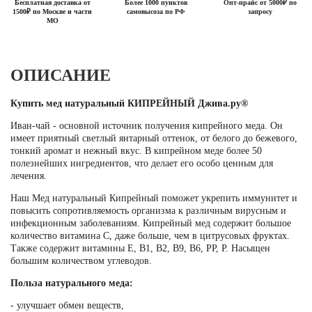
Бесплатная доставка от
Более 1000 пунктов
Опт-прайс от 5000₽ по
1500₽ по Москве и части
самовысоза по РФ
запросу
МО
ОПИСАНИЕ
Купить мед натуральный КИПРЕЙНЫЙ Джива.ру®
Иван-чай - основной источник получения кипрейного меда. Он
имеет приятный светлый янтарный оттенок, от белого до бежевого,
тонкий аромат и нежный вкус. В кипрейном меде более 50
полезнейших ингредиентов, что делает его особо ценным для
лечения.
Наш Мед натуральный Кипрейный поможет укрепить иммунитет и
повысить сопротивляемость организма к различным вирусным и
инфекционным заболеваниям. Кипрейный мед содержит большое
количество витамина С, даже больше, чем в цитрусовых фруктах.
Также содержит витамины E, B1, B2, B9, B6, PP, P. Насыщен
большим количеством углеводов.
Польза натурального меда:
- улучшает обмен веществ,