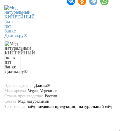
Био Косметика
Бытовая НЕ химия
Натуральное мыло
Для стирки и уборки
Одежда и аксессуары
Эко-сумки, Сумки-Авоськи
Подарки
Производитель:
Джива®
Маркировка
Vegan, Vegetarian
Страна производства:
Россия
Состав
Мед натуральный
Теги товара:
мёд
,
медовая продукция
,
натуральный мёд