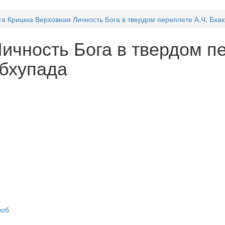
га Кришна Верховная Личность Бога в твердом переплете А.Ч. Бх
ичность Бога в твердом пе
бхупада
роб