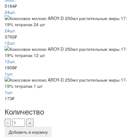
5184₽
24шт.
24шт.
3792₽
12шт.
12шт.
1908₽
1шт.
1шт.
173₽
Количество
-
+
Добавить в корзину