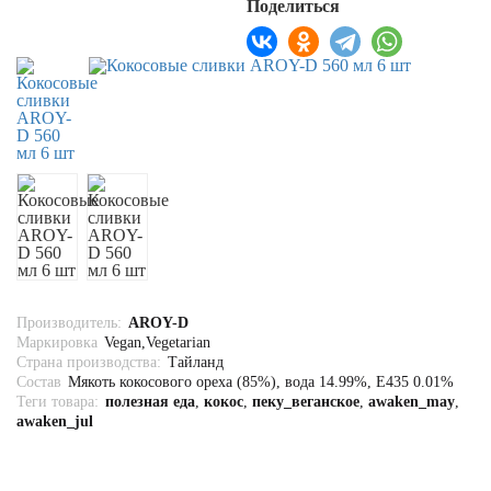
Поделиться
Полезная еда
Био Косметика
Бытовая НЕ химия
Натуральное мыло
Для стирки и уборки
Одежда и аксессуары
Эко-сумки, Сумки-Авоськи
Подарки
Производитель:
AROY-D
Маркировка
Vegan,Vegetarian
Страна производства:
Тайланд
Состав
Мякоть кокосового ореха (85%), вода 14.99%, E435 0.01%
Теги товара:
полезная еда
,
кокос
,
пеку_веганское
,
awaken_may
,
awaken_jul