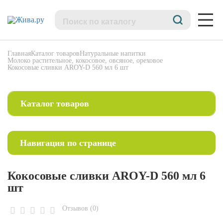
Главная
Каталог товаров
Натуральные напитки
Молоко растительное, кокосовое, овсяное, ореховое
Кокосовые сливки AROY-D 560 мл 6 шт
Кокосовые
сливки
AROY-
D
Каталог товаров
560
мл
SALE! БОЛЬШИЕ СКИДКИ
6
шт
Опт.Большая упаковка.
Навигация по странице
Питание
Сахар нерафинированный натуральный
Вернуться в раздел
Цукаты и сублиматы
Кокосовые сливки AROY-D 560 мл 6
Специи
Характеристика товара
Мёд и медовая продукция
шт
Сладости
Урбеч, пасты
Описание
Какао-масло, какао-тертое,какао-порошок, кэроб
Отзывов (0)
Продукция из кокоса
Доставка