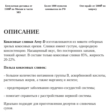
Бесплатная доставка от
Более 1000 пунктов
Опт-прайс от 5000₽ по
1500₽ по Москве и части
самовысоза по РФ
запросу
МО
ОПИСАНИЕ
Кокосовые сливки Aroy-D
изготавливаются из мякоти отборных
зрелых кокосовых орехов. Сливки имеют густую, однородную
консистенцию. Насыщенный вкус, без посторонних запахов,
тонкий аромат. В составе только кокосовые сливки 85%, жирность
20-22%.
Польза кокосовых сливок:
- большое количество витаминов группы В, аскорбиновой кислоты,
растительных жиров, а также марганец и железо;
- предотвращает заболевания сердечно-сосудистой системы;
- помогает справиться с расстройствами нервной системы.
Идеально подходят для приготовления десертов и сливочных
супов.