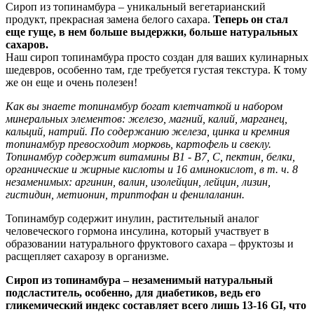
Сироп из топинамбура – уникальный вегетарианский
продукт, прекрасная замена белого сахара.
Теперь он стал
еще гуще, в нем больше выдержки, больше натуральных
сахаров.
Наш сироп топинамбура просто создан для ваших кулинарных
шедевров, особенно там, где требуется густая текстура. К тому
же он еще и очень полезен!
Как вы знаете топинамбур богат клетчаткой и набором
минеральных элементов: железо, магний, калий, марганец,
кальций, натрий. По содержанию железа, цинка и кремния
топинамбур превосходит морковь, картофель и свеклу.
Топинамбур содержит витамины В1 - В7, С, пектин, белки,
органические и жирные кислоты и 16 аминокислот, в т. ч. 8
незаменимых: аргинин, валин, изолейцин, лейцин, лизин,
гистидин, метионин, триптофан и фенилаланин.
Топинамбур содержит инулин, растительный аналог
человеческого гормона инсулина, который участвует в
образовании натурального фруктового сахара – фруктозы и
расщепляет сахарозу в организме.
Сироп из топинамбура – незаменимый натуральный
подсластитель, особенно, для диабетиков, ведь его
гликемический индекс составляет всего лишь 13-16 GI, что