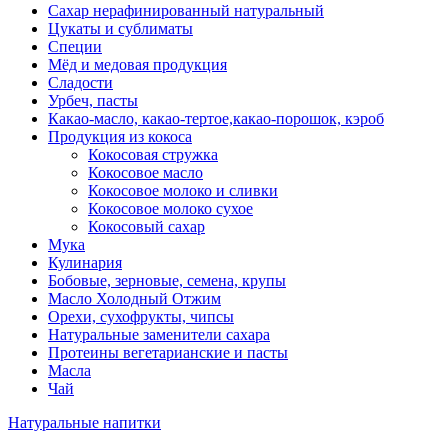
Сахар нерафинированный натуральный
Цукаты и сублиматы
Специи
Мёд и медовая продукция
Сладости
Урбеч, пасты
Какао-масло, какао-тертое,какао-порошок, кэроб
Продукция из кокоса
Кокосовая стружка
Кокосовое масло
Кокосовое молоко и сливки
Кокосовое молоко сухое
Кокосовый сахар
Мука
Кулинария
Бобовые, зерновые, семена, крупы
Масло Холодный Отжим
Орехи, сухофрукты, чипсы
Натуральные заменители сахара
Протеины вегетарианские и пасты
Масла
Чай
Натуральные напитки