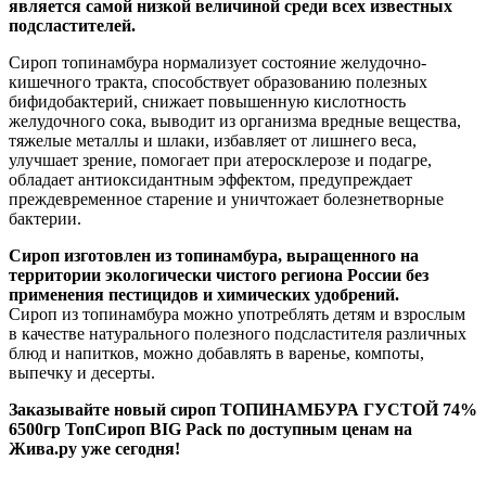
является самой низкой величиной среди всех известных
подсластителей.
Сироп топинамбура нормализует состояние желудочно-
кишечного тракта, способствует образованию полезных
бифидобактерий, снижает повышенную кислотность
желудочного сока, выводит из организма вредные вещества,
тяжелые металлы и шлаки, избавляет от лишнего веса,
улучшает зрение, помогает при атеросклерозе и подагре,
обладает антиоксидантным эффектом, предупреждает
преждевременное старение и уничтожает болезнетворные
бактерии.
Сироп изготовлен из топинамбура, выращенного на
территории экологически чистого региона России без
применения пестицидов и химических удобрений.
Сироп из топинамбура можно употреблять детям и взрослым
в качестве натурального полезного подсластителя различных
блюд и напитков, можно добавлять в варенье, компоты,
выпечку и десерты.
Заказывайте новый сироп ТОПИНАМБУРА ГУСТОЙ 74%
6500гр ТопСироп BIG Pack по доступным ценам на
Жива.ру уже сегодня!