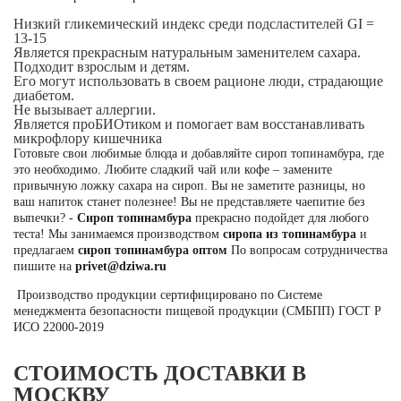
Низкий гликемический индекс среди подсластителей
GI =
13-15
Является прекрасным натуральным заменителем сахара.
Подходит взрослым и детям.
Его могут использовать в своем рационе люди, страдающие
диабетом.
Не вызывает аллергии.
Является
проБИОтиком
и помогает вам
восстанавливать
микрофлору кишечника
Готовьте свои любимые блюда и добавляйте сироп топинамбура, где
это необходимо. Любите сладкий чай или кофе – замените
привычную ложку сахара на сироп. Вы не заметите разницы, но
ваш напиток станет полезнее! Вы не представляете чаепитие без
выпечки? -
Сироп топинамбура
прекрасно подойдет для любого
теста! Мы занимаемся производством
сиропа из топинамбура
и
предлагаем
сироп топинамбура оптом
По вопросам сотрудничества
пишите на
privet@dziwa.ru
Производство продукции сертифицировано по Системе
менеджмента безопасности пищевой продукции (СМБПП) ГОСТ Р
ИСО 22000-2019
СТОИМОСТЬ ДОСТАВКИ В
МОСКВУ