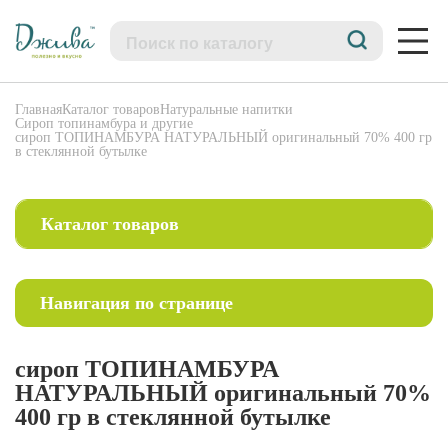
Главная
Каталог товаров
Натуральные напитки
Сироп топинамбура и другие
сироп ТОПИНАМБУРА НАТУРАЛЬНЫЙ оригинальный 70% 400 гр
в стеклянной бутылке
сироп
ТОПИНАМБУРА
НАТУРАЛЬНЫЙ
оригинальный
Каталог товаров
70%
400
SALE! БОЛЬШИЕ СКИДКИ
гр
в
Опт.Большая упаковка.
стеклянной
Навигация по странице
бутылке
Питание
Сахар нерафинированный натуральный
Вернуться в раздел
Цукаты и сублиматы
сироп ТОПИНАМБУРА
Специи
Характеристика товара
Мёд и медовая продукция
НАТУРАЛЬНЫЙ оригинальный 70%
Сладости
400 гр в стеклянной бутылке
Урбеч, пасты
Описание
Какао-масло, какао-тертое,какао-порошок, кэроб
Продукция из кокоса