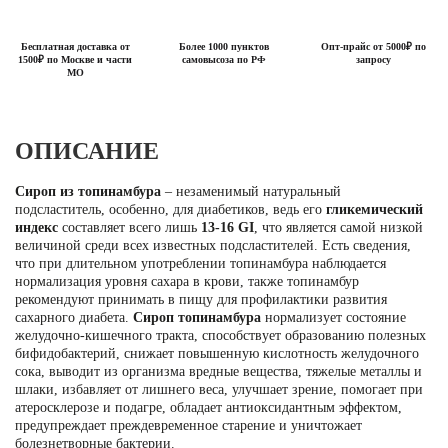
Бесплатная доставка от
Более 1000 пунктов
Опт-прайс от 5000₽ по
1500₽ по Москве и части
самовысоза по РФ
запросу
МО
ОПИСАНИЕ
Сироп из топинамбура
– незаменимый натуральный
подсластитель, особенно, для диабетиков, ведь его
гликемический
индекс
составляет всего лишь
13-16 GI
, что является самой низкой
величиной среди всех известных подсластителей. Есть сведения,
что при длительном употреблении топинамбура наблюдается
нормализация уровня сахара в крови, также топинамбур
рекомендуют принимать в пищу для профилактики развития
сахарного диабета.
Сироп топинамбура
нормализует состояние
желудочно-кишечного тракта, способствует образованию полезных
бифидобактерий, снижает повышенную кислотность желудочного
сока, выводит из организма вредные вещества, тяжелые металлы и
шлаки, избавляет от лишнего веса, улучшает зрение, помогает при
атеросклерозе и подагре, обладает антиоксидантным эффектом,
предупреждает преждевременное старение и уничтожает
болезнетворные бактерии.