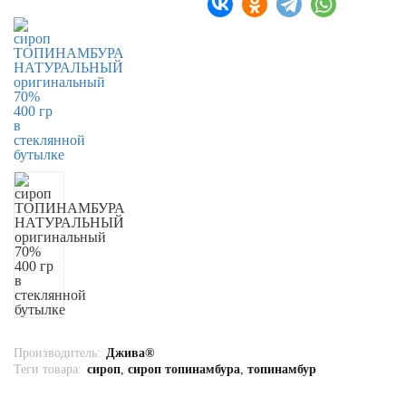
Для здоровья
Полезная еда
Био Косметика
Бытовая НЕ химия
Натуральное мыло
Для стирки и уборки
Одежда и аксессуары
Эко-сумки, Сумки-Авоськи
Подарки
Производитель:
Джива®
Теги товара:
сироп
,
сироп топинамбура
,
топинамбур