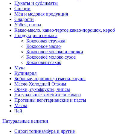
Цукаты и сублиматы
Специи
Мёд и медовая продукция
Сладости
Урбеч, пасты
Какао-масло, какао-тертое,какао-порошок, кэроб
Продукция из кокоса
Кокосовая стружка
Кокосовое масло
Кокосовое молоко и сливки
Кокосовое молоко сухое
Кокосовый сахар
Мука
Кулинария
Бобовые, зерновые, семена, крупы
Масло Холодный Отжим
Орехи, сухофрукты, чипсы
Натуральные заменители сахара
Протеины вегетарианские и пасты
Масла
Чай
Натуральные напитки
Сироп топинамбура и другие