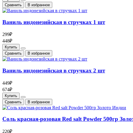
Cравнить
В избранное
Ваниль индонезийская в стручках 1 шт
299₽
448₽
Купить
Cравнить
В избранное
Ваниль индонезийская в стручках 2 шт
449₽
674₽
Купить
Cравнить
В избранное
Соль красная-розовая Red salt Powder 500гр Зол
220₽