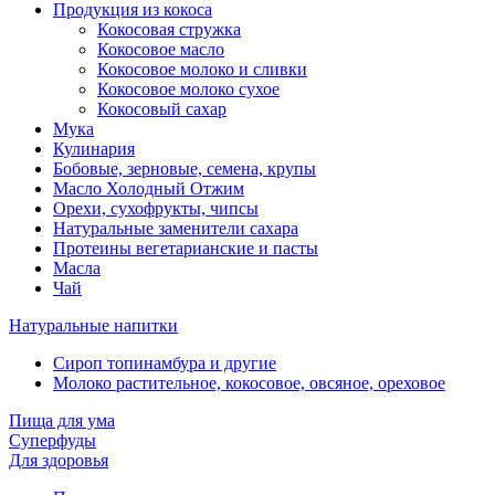
Продукция из кокоса
Кокосовая стружка
Кокосовое масло
Кокосовое молоко и сливки
Кокосовое молоко сухое
Кокосовый сахар
Мука
Кулинария
Бобовые, зерновые, семена, крупы
Масло Холодный Отжим
Орехи, сухофрукты, чипсы
Натуральные заменители сахара
Протеины вегетарианские и пасты
Масла
Чай
Натуральные напитки
Сироп топинамбура и другие
Молоко растительное, кокосовое, овсяное, ореховое
Пища для ума
Суперфуды
Для здоровья